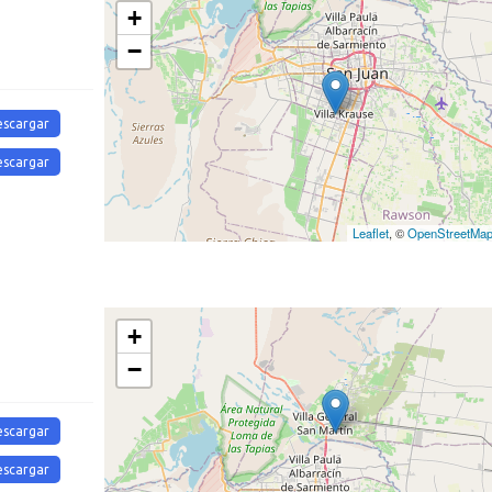
+
−
escargar
escargar
Leaflet
, ©
OpenStreetMa
+
−
escargar
escargar