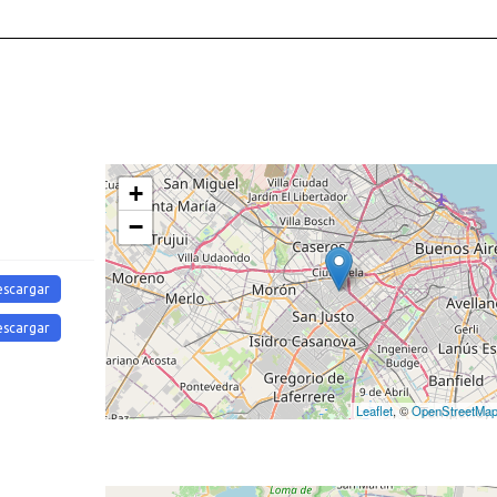
+
−
escargar
escargar
Leaflet
, ©
OpenStreetMa