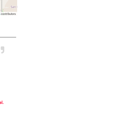
p
contributors
l.